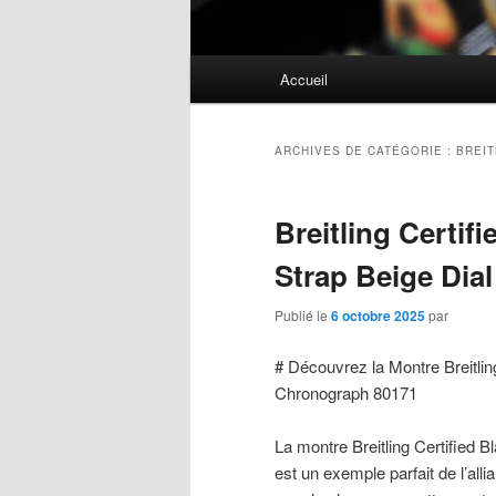
Menu
Accueil
principal
ARCHIVES DE CATÉGORIE :
BREIT
Breitling Certifi
Strap Beige Dia
Publié le
6 octobre 2025
par
# Découvrez la Montre Breitling
Chronograph 80171
La montre Breitling Certified 
est un exemple parfait de l’al