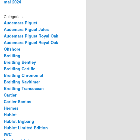
mai 2024
Catégories
Audemars Piguet
Audemars Piguet Jules
Audemars Piguet Royal Oak
Audemars Piguet Royal Oak
Offshore
Breitling
Breitling Bentley
Breitling Certifie
Breitling Chronomat
Breitling Navitimer
Breitling Transocean
Cartier
Cartier Santos
Hermes
Hublot
Hublot Bigbang
Hublot Limited Edition
IWC