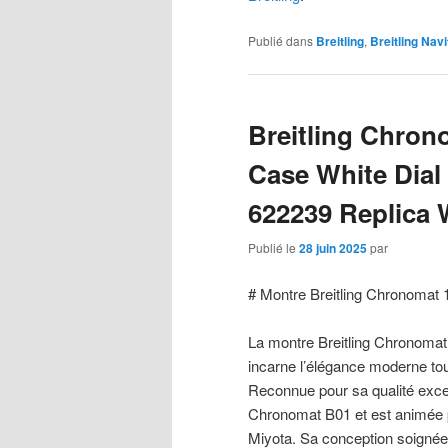
Publié dans
Breitling
,
Breitling Nav
Breitling Chrono
Case White Dial
622239 Replica
Publié le
28 juin 2025
par
# Montre Breitling Chronomat 
La montre Breitling Chronomat 
incarne l’élégance moderne tou
Reconnue pour sa qualité except
Chronomat B01 et est animée p
Miyota. Sa conception soignée pr