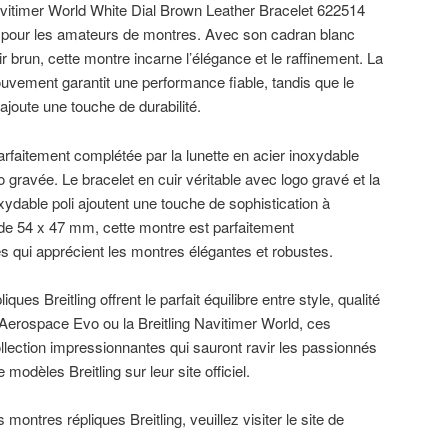
avitimer World White Dial Brown Leather Bracelet 622514
te pour les amateurs de montres. Avec son cadran blanc
r brun, cette montre incarne l’élégance et le raffinement. La
uvement garantit une performance fiable, tandis que le
 ajoute une touche de durabilité.
arfaitement complétée par la lunette en acier inoxydable
go gravée. Le bracelet en cuir véritable avec logo gravé et la
xydable poli ajoutent une touche de sophistication à
de 54 x 47 mm, cette montre est parfaitement
qui apprécient les montres élégantes et robustes.
ues Breitling offrent le parfait équilibre entre style, qualité
ng Aerospace Evo ou la Breitling Navitimer World, ces
lection impressionnantes qui sauront ravir les passionnés
odèles Breitling sur leur site officiel.
 montres répliques Breitling, veuillez visiter le site de