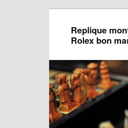
Aller
Aller
au
au
contenu
contenu
Replique mont
principal
secondaire
Rolex bon ma