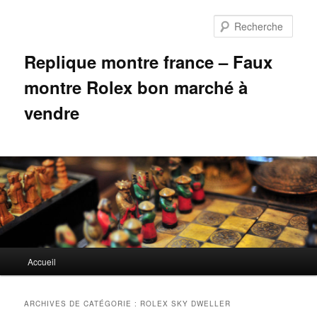
Aller
Aller
au
au
Rech
contenu
contenu
principal
secondaire
Replique montre france – Faux
montre Rolex bon marché à
vendre
Menu
Accueil
principal
ARCHIVES DE CATÉGORIE :
ROLEX SKY DWELLER