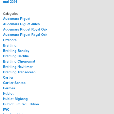
mai 2024
Catégories
Audemars Piguet
Audemars Piguet Jules
Audemars Piguet Royal Oak
Audemars Piguet Royal Oak
Offshore
Breitling
Breitling Bentley
Breitling Certifie
Breitling Chronomat
Breitling Navitimer
Breitling Transocean
Cartier
Cartier Santos
Hermes
Hublot
Hublot Bigbang
Hublot Limited Edition
IWC