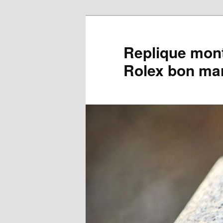
Aller
Aller
au
au
contenu
contenu
Replique mont
principal
secondaire
Rolex bon ma