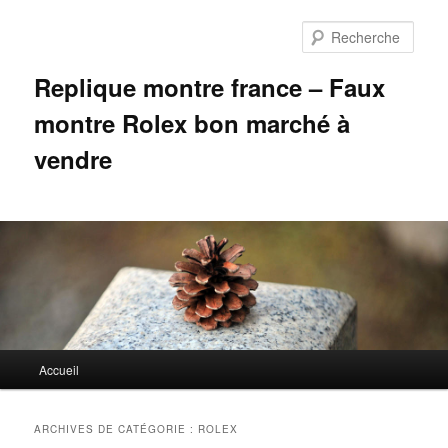
Aller
Aller
au
au
Rech
contenu
contenu
principal
secondaire
Replique montre france – Faux
montre Rolex bon marché à
vendre
Menu
Accueil
principal
ARCHIVES DE CATÉGORIE :
ROLEX