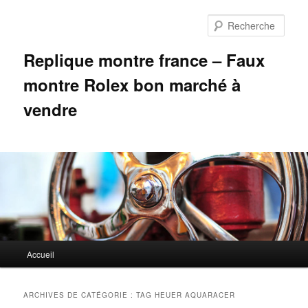
Aller
Aller
au
au
Rech
contenu
contenu
principal
secondaire
Replique montre france – Faux
montre Rolex bon marché à
vendre
Menu
Accueil
principal
ARCHIVES DE CATÉGORIE :
TAG HEUER AQUARACER