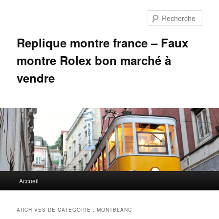
Aller
Aller
au
au
Rech
contenu
contenu
principal
secondaire
Replique montre france – Faux
montre Rolex bon marché à
vendre
Menu
Accueil
principal
ARCHIVES DE CATÉGORIE :
MONTBLANC