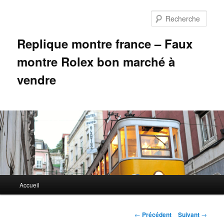
Aller
au
Rech
contenu
principal
Replique montre france – Faux
montre Rolex bon marché à
vendre
Menu
Accueil
principal
Navigation
←
Précédent
Suivant
→
des