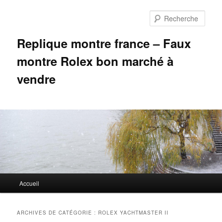
Aller
Aller
au
au
Rech
contenu
contenu
principal
secondaire
Replique montre france – Faux
montre Rolex bon marché à
vendre
Menu
Accueil
principal
ARCHIVES DE CATÉGORIE :
ROLEX YACHTMASTER II