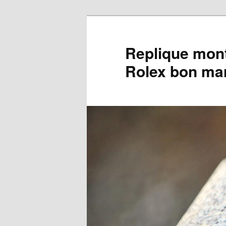
Aller
au
contenu
Replique mont
principal
Rolex bon ma