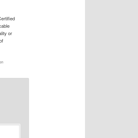
ertified
cable
lity or
of
son