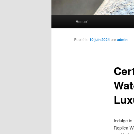
Menu
Accueil
principal
Publié le
10 juin 2024
par
admin
Cert
Wat
Lux
Indulge in
Replica Wa