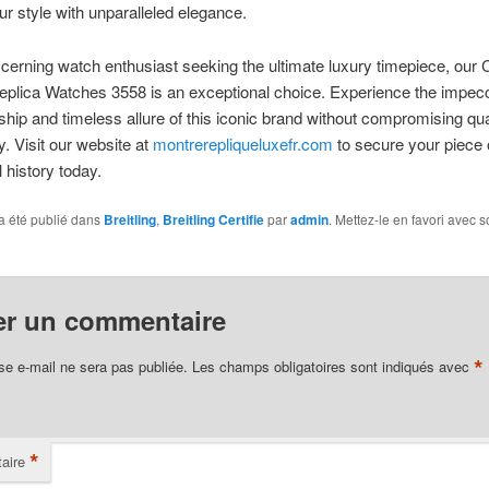
ur style with unparalleled elegance.
scerning watch enthusiast seeking the ultimate luxury timepiece, our C
Replica Watches 3558 is an exceptional choice. Experience the impec
hip and timeless allure of this iconic brand without compromising qua
y. Visit our website at
montrerepliqueluxefr.com
to secure your piece 
 history today.
a été publié dans
Breitling
,
Breitling Certifie
par
admin
. Mettez-le en favori avec 
er un commentaire
*
se e-mail ne sera pas publiée.
Les champs obligatoires sont indiqués avec
*
aire