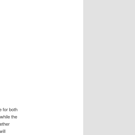
e for both
while the
ether
ill