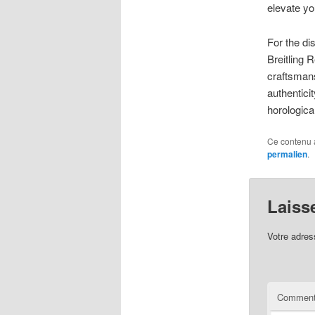
elevate yo
For the di
Breitling 
craftsmans
authenticit
horological
Ce contenu 
permalien
.
Laiss
Votre adres
Comment