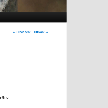
Navigation
←
Précédent
Suivant
→
des
articles
itling