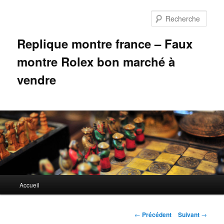
Aller
au
Rech
contenu
principal
Replique montre france – Faux
montre Rolex bon marché à
vendre
Menu
Accueil
principal
Navigation
←
Précédent
Suivant
→
des