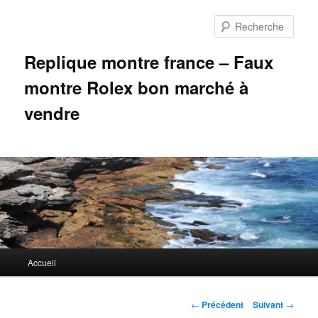
Aller
au
Rech
contenu
principal
Replique montre france – Faux
montre Rolex bon marché à
vendre
Menu
Accueil
principal
Navigation
←
Précédent
Suivant
→
des