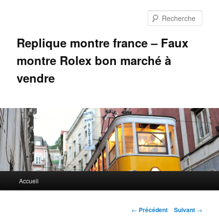
Aller
au
Rech
contenu
principal
Replique montre france – Faux
montre Rolex bon marché à
vendre
Menu
Accueil
principal
Navigation
←
Précédent
Suivant
→
des